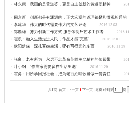
林永康：我画的是黄道婆，更是自主创新的黄道婆精神
201
周京新：创新都是有渊源的，正大宏观的道理都是和微观相通的
李建华：伟大的时代需要伟大的文艺评论
2016.12.03
郑雁雄：努力创新工作方式 服务体制外艺术工作者
2016.1
崔凯：融入生活走进人民，作品才能“完整”
2016.12.01
欧阳黔森：深扎百姓生活，哪有写得完的东西
2016.11.29
张良：老有所为，永远不忘革命英雄主义精神的传帮带
201
叶小钢：“作曲家需要多在生活里泡”
2016.11.29
霍勇：用所学回报社会，把为老百姓唱歌当做一份责任
201
共1页 首页 | 上一页
1
下一页 | 尾页
转到第
页