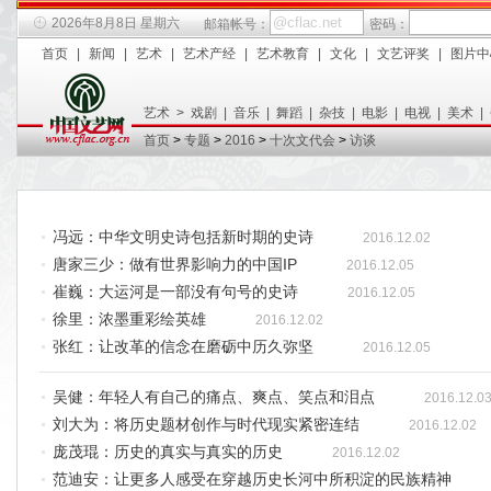
2026年8月8日 星期六
邮箱帐号：
密码：
首页
|
新闻
|
艺术
|
艺术产经
|
艺术教育
|
文化
|
文艺评奖
|
图片中
艺术
>
戏剧
|
音乐
|
舞蹈
|
杂技
|
电影
|
电视
|
美术
|
首页
>
专题
>
2016
>
十次文代会
>
访谈
冯远：中华文明史诗包括新时期的史诗
2016.12.02
唐家三少：做有世界影响力的中国IP
2016.12.05
崔巍：大运河是一部没有句号的史诗
2016.12.05
徐里：浓墨重彩绘英雄
2016.12.02
张红：让改革的信念在磨砺中历久弥坚
2016.12.05
吴健：年轻人有自己的痛点、爽点、笑点和泪点
2016.12.0
刘大为：将历史题材创作与时代现实紧密连结
2016.12.02
庞茂琨：历史的真实与真实的历史
2016.12.02
范迪安：让更多人感受在穿越历史长河中所积淀的民族精神