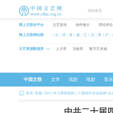
回到首页
网上文联全平台
文艺宣传
创作推介
理论评论
网上文联网站群
|
京
|
津
|
冀
|
蒙
|
辽
|
吉
|
黑
|
沪
|
文艺资源数据库
人才库
文献库
数字艺术城
中国文联
文学
戏剧
电影
音乐
首页
>
专题
>
2025
>
学习贯彻党的二十届四中全会精神
>
头
中共二十届