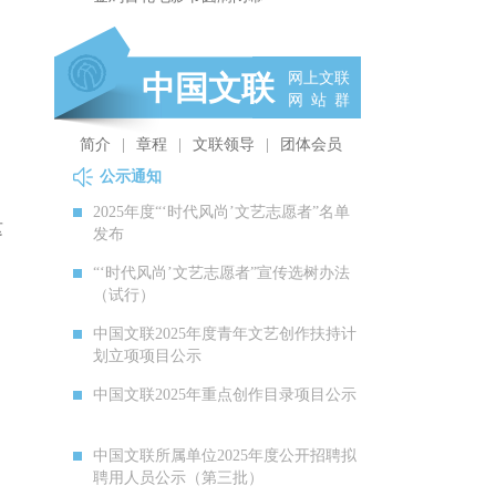
全国中青年弦乐骨干人才培训班在武汉
举办
中国文联
网上文联
助力青年演员从“幕后苦练”走向“台前绽
网 站 群
放”
简介
|
章程
|
文联领导
|
团体会员
公示通知
2025年度“‘时代风尚’文艺志愿者”名单
这
发布
“‘时代风尚’文艺志愿者”宣传选树办法
（试行）
中国文联2025年度青年文艺创作扶持计
划立项项目公示
中国文联2025年重点创作目录项目公示
中国文联所属单位2025年度公开招聘拟
聘用人员公示（第三批）