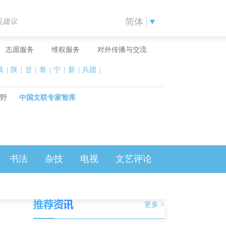
简体
见建议
志愿服务
维权服务
对外传播与交流
滇
|
陕
|
甘
|
青
|
宁
|
新
|
兵团
|
野
中国文联专家智库
书法
杂技
电视
文艺评论
更多 >