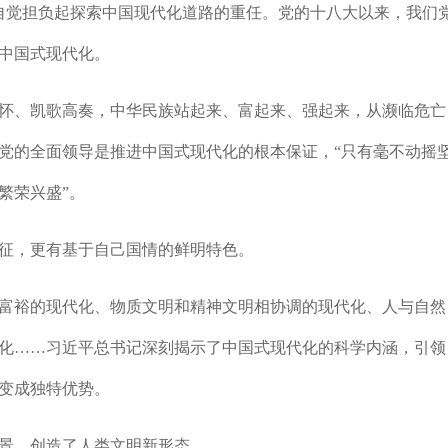
咖，不许笑》
中
自觉担负起探索中国现代化道路的重任。党的十八大以来，我们
合
唱
中国式现代化。
、凯歌高奏，中华民族站起来、富起来、强起来，从濒临危亡
党的全面领导是推进中国式现代化的根本保证，“只有毫不动摇
繁荣兴盛”。
，更有基于自己国情的鲜明特色。
裕的现代化、物质文明和精神文明相协调的现代化、人与自然
化……习近平总书记深刻揭示了中国式现代化的科学内涵，引领
变成独特优势。
景，创造了人类文明新形态。