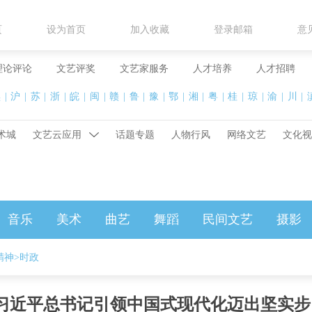
页
设为首页
加入收藏
登录邮箱
意
理论评论
文艺评奖
文艺家服务
人才培养
人才招聘
黑
|
沪
|
苏
|
浙
|
皖
|
闽
|
赣
|
鲁
|
豫
|
鄂
|
湘
|
粤
|
桂
|
琼
|
渝
|
川
|
术城
文艺云应用
话题专题
人物行风
网络文艺
文化视
音乐
美术
曲艺
舞蹈
民间文艺
摄影
精神
>
时政
习近平总书记引领中国式现代化迈出坚实步