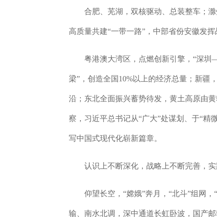
合肥、芜湖，双核驱动、总装整车；滁州
高质量共建“一带一路”，中部省份安徽发
粤港澳大湾区，点燃创新引擎，“深圳—
梁”，创造全国10%以上的经济总量；新疆
沿；东北全面振兴蓄势待发，黄土高原由黄
察，习近平总书记从“广大”处谋划、于“精
写中国式现代化崭新篇章。
认识上不断深化，战略上不断完善，实践
仰望长空，“嫦娥”奔月，“北斗”组网，“
输、南水北调，深中通道长虹卧波，国产邮