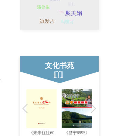
文化书苑
上
好歌大家唱-
《来来往往60
《昌宁6995》
《接纳》