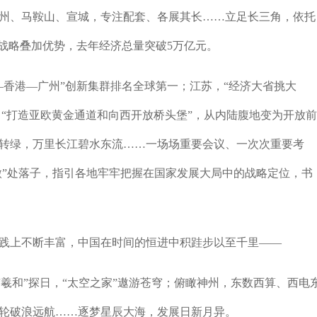
、马鞍山、宣城，专注配套、各展其长……立足长三角，依托
挥战略叠加优势，去年经济总量突破5万亿元。
香港—广州”创新集群排名全球第一；江苏，“经济大省挑大
，“打造亚欧黄金通道和向西开放桥头堡”，从内陆腹地变为开放前
转绿，万里长江碧水东流……一场场重要会议、一次次重要考
微”处落子，指引各地牢牢把握在国家发展大局中的战略定位，书
上不断丰富，中国在时间的恒进中积跬步以至千里——
羲和”探日，“太空之家”遨游苍穹；俯瞰神州，东数西算、西电
轮破浪远航……逐梦星辰大海，发展日新月异。