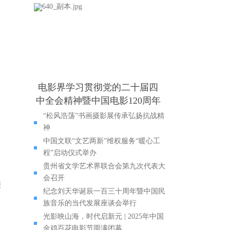
电影界学习贯彻党的二十届四
中全会精神暨中国电影120周年
座谈会举行
“松风浩荡”书画摄影展传承弘扬抗战精
神
中国文联“文艺两新”维权服务“暖心工
程”启动仪式举办
贵州省文学艺术界联合会第九次代表大
会召开
艰
纪念刘天华诞辰一百三十周年暨中国民
族音乐的当代发展座谈会举行
光影映山海，时代启新元 | 2025年中国
金鸡百花电影节圆满闭幕