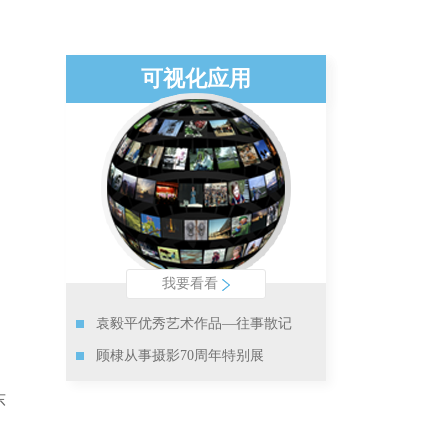
可视化应用
我要看看
袁毅平优秀艺术作品—往事散记
顾棣从事摄影70周年特别展
东