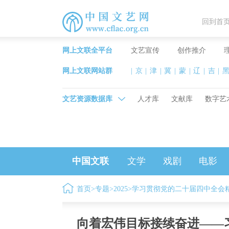
回到首
网上文联全平台
文艺宣传
创作推介
网上文联网站群
|
京
|
津
|
冀
|
蒙
|
辽
|
吉
|
文艺资源数据库
人才库
文献库
数字艺
中国文联
文学
戏剧
电影
首页
>
专题
>
2025
>
学习贯彻党的二十届四中全会
向着宏伟目标接续奋进——