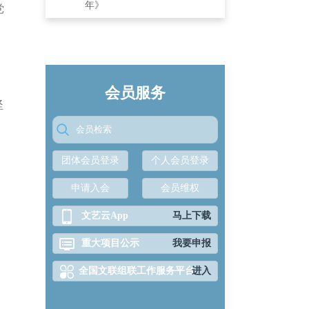
国音乐家协会
年》
党
唱联盟精选合
歌曲集(大众
卷）》
会员服务
坚
团体会员登录
个人会员登录
申请入会
会员维权
文艺云App
马上下载
重大项目公示
我要申报
全国文联组联工作服务平台
进入