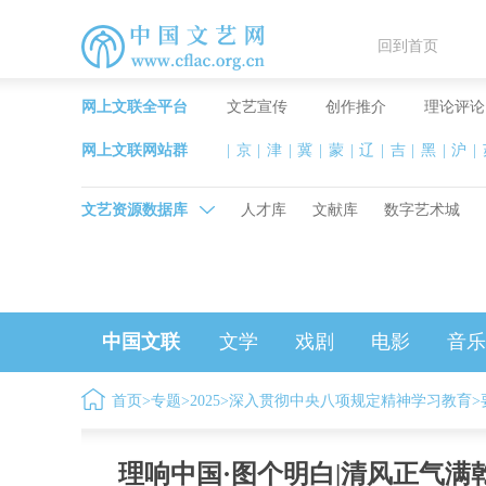
回到首页
网上文联全平台
文艺宣传
创作推介
理论评论
网上文联网站群
|
京
|
津
|
冀
|
蒙
|
辽
|
吉
|
黑
|
沪
|
文艺资源数据库
人才库
文献库
数字艺术城
中国文联
文学
戏剧
电影
音乐
首页
>
专题
>
2025
>
深入贯彻中央八项规定精神学习教育
>
理响中国·图个明白|清风正气