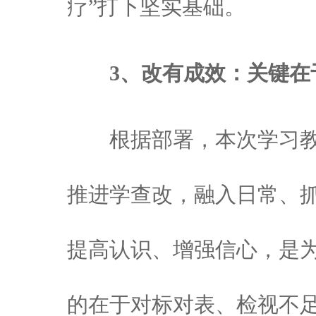
疗”打下坚实基础。
3、改有成效：关键在
根据部署，本次学习教
推进学查改，融入日常、
提高认识、增强信心，是
的在于对标对表、检视不