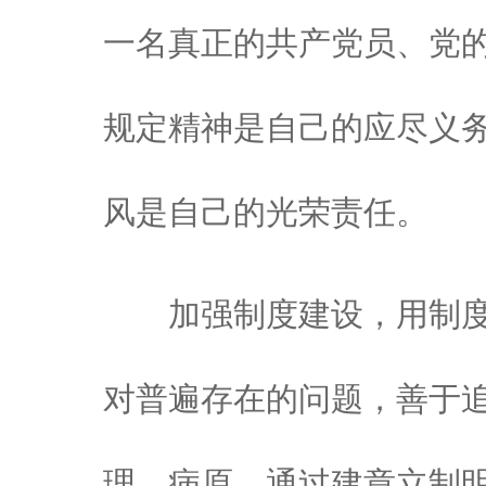
一名真正的共产党员、党
规定精神是自己的应尽义
风是自己的光荣责任。
加强制度建设，用制度
对普遍存在的问题，善于
理、病原，通过建章立制