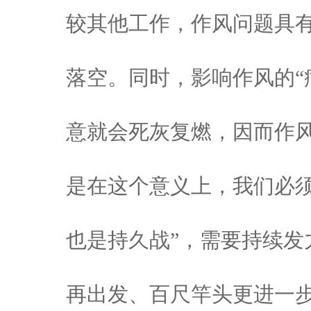
较其他工作，作风问题具
落空。同时，影响作风的“
意就会死灰复燃，因而作
是在这个意义上，我们必须
也是持久战”，需要持续发
再出发、百尺竿头更进一