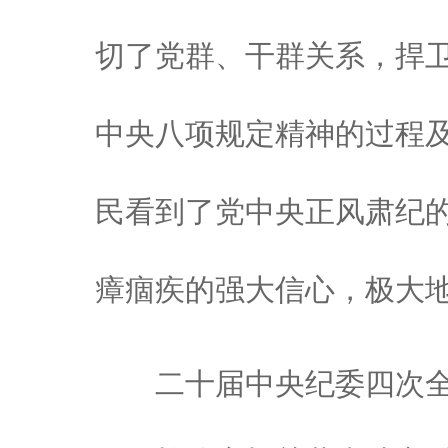
切了党群、干群关系，捍
中央八项规定精神的过程
民看到了党中央正风肃纪
瘴痼疾的强大信心，极大
二十届中央纪委四次全会