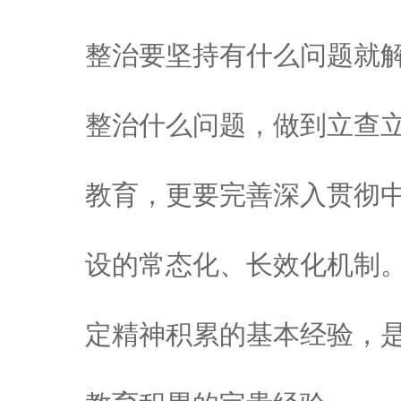
整治要坚持有什么问题就
整治什么问题，做到立查
教育，更要完善深入贯彻
设的常态化、长效化机制
定精神积累的基本经验，