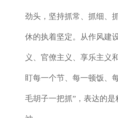
劲头，坚持抓常、抓细、
休的执着坚定。从作风建
义、官僚主义、享乐主义
盯每一个节、每一顿饭、每
毛胡子一把抓”，表达的是