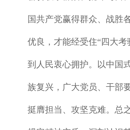
国共产党赢得群众、战胜
优良，才能经受住“四大考
到人民衷心拥护。以中国
族复兴，广大党员、干部
挺膺担当、攻坚克难。总