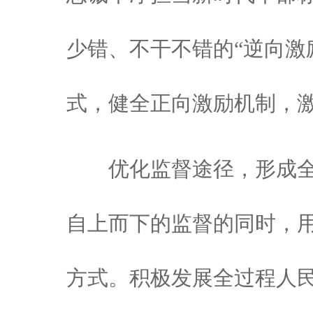
少错、不干不错的“逆向激
式，健全正向激励机制，
优化监督途径，形成全
自上而下的监督的同时，
方式。积极发展全过程人