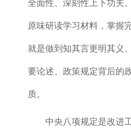
全面性、深刻性上下功夫
原味研读学习材料，掌握
就是做到知其言更明其义
要论述、政策规定背后的
质。
中央八项规定是改进工