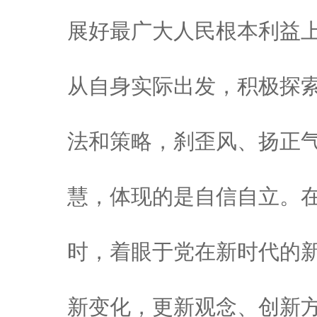
展好最广大人民根本利益
从自身实际出发，积极探
法和策略，刹歪风、扬正
慧，体现的是自信自立。
时，着眼于党在新时代的
新变化，更新观念、创新