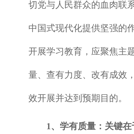
切党与人民群众的血肉联
中国式现代化提供坚强的
开展学习教育，应聚焦主
量、查有力度、改有成效
效开展并达到预期目的。
1、学有质量：关键在