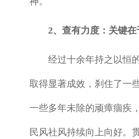
神。
2、查有力度：关键在
经过十余年持之以恒的
取得显著成效，刹住了一
一些多年未除的顽瘴痼疾
民风社风持续向上向好。