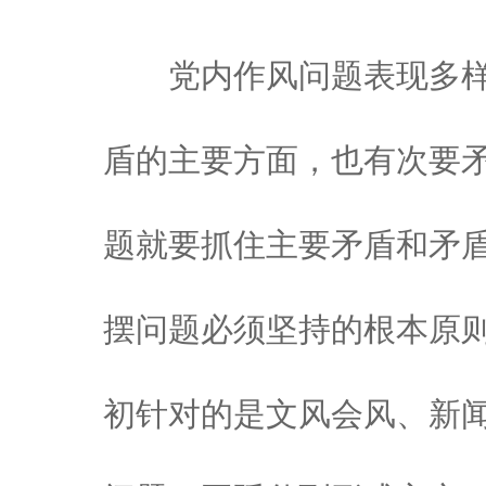
党内作风问题表现多样
盾的主要方面，也有次要
题就要抓住主要矛盾和矛
摆问题必须坚持的根本原
初针对的是文风会风、新