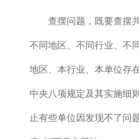
查摆问题，既要查摆共
不同地区、不同行业、不
地区、本行业、本单位存
中央八项规定及其实施细
止有些单位因发现不了问题