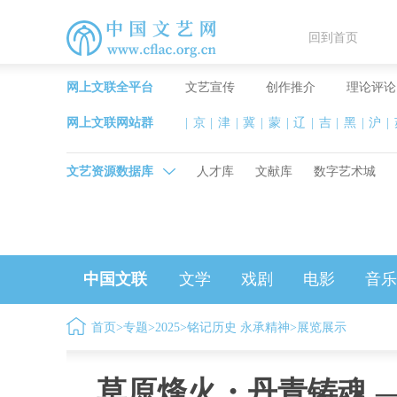
回到首页
网上文联全平台
文艺宣传
创作推介
理论评论
网上文联网站群
|
京
|
津
|
冀
|
蒙
|
辽
|
吉
|
黑
|
沪
|
文艺资源数据库
人才库
文献库
数字艺术城
中国文联
文学
戏剧
电影
音乐
首页
>
专题
>
2025
>
铭记历史 永承精神
>
展览展示
草原烽火・丹青铸魂 