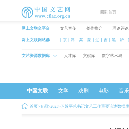
回到首页
网上文联全平台
文艺宣传
创作推介
理论评论
网上文联网站群
|
京
|
津
|
冀
|
蒙
|
辽
|
吉
|
黑
|
沪
|
文艺资源数据库
人才库
文献库
数字艺术城
中国文联
文学
戏剧
电影
音乐
首页
>
专题
>
2023
>
习近平总书记文艺工作重要论述数据