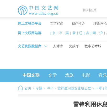
回到首页
网上文联全平台
文艺宣传
创作推介
理论评论
网上文联网站群
|
京
|
津
|
冀
|
蒙
|
辽
|
吉
|
黑
|
沪
|
文艺资源数据库
人才库
文献库
数字艺术城
中国文联
文学
戏剧
电影
音乐
首页
>
专题
>
2013
>
雷锋生前战友张峻去世
>
一辈子
雷锋利用休