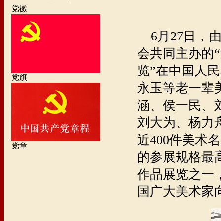
党徽
6月27日，
会共同主办的
览”在中国人
党旗
永玉等老一辈
涵、侯一民、
刘大为、杨力
近400件美
党章
的参展规格最
作品展览之一
国广大美术家