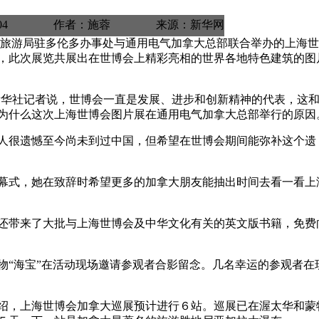
cn 2010-05-04 作者：施蓉 来源：新华网
旅游局驻多伦多办事处与通用电气加拿大总部联合举办的上海世
，此次展览共展出在世博会上精彩亮相的世界各地特色建筑的图
华社记者说，世博会一直是发展、进步和创新精神的代表，这
为什么这次上海世博会图片展在通用电气加拿大总部举行的原因
人很遗憾至今尚未到过中国，但希望在世博会期间能弥补这个遗
幕式，她在致辞时希望更多的加拿大朋友能抽出时间去看一看上
还带来了大批与上海世博会及中华文化有关的英文版书籍，免费
“海宝”在活动现场邀请参观者合影留念。几名幸运的参观者在
绍，上海世博会加拿大巡展预计进行６站。巡展已在渥太华和蒙