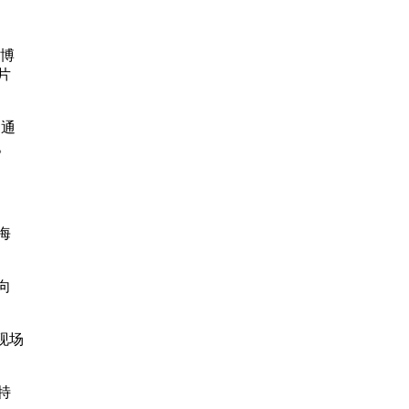
博
片
和通
。
海
向
现场
特