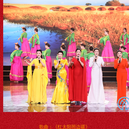
歌曲：《红太阳照边疆》