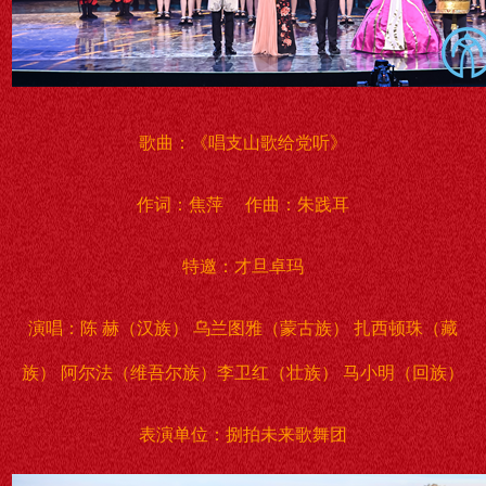
歌曲：《唱支山歌给党听》
作词：焦萍 作曲：朱践耳
特邀：才旦卓玛
演唱：陈 赫（汉族） 乌兰图雅（蒙古族） 扎西顿珠（藏
族） 阿尔法（维吾尔族）李卫红（壮族） 马小明（回族）
表演单位：捌拍未来歌舞团