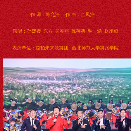
作 词：韩允浩 作 曲：金凤浩
演唱：孙媛媛 东方 吴春燕 陈蓓蓓 毛一涵 赵净颐
表演单位：捌拍未来歌舞团 西北师范大学舞蹈学院