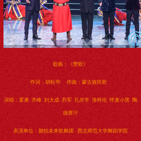
歌曲：《赞歌》
作词：胡松华 作曲：蒙古族民歌
演唱：霍勇 齐峰 刘大成 乔军 孔庆学 淮梓伦 呼麦小黑 陶
德赛汗
表演单位：捌拍未来歌舞团 西北师范大学舞蹈学院