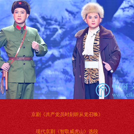
京剧《共产党员时刻听从党召唤》
现代京剧《智取威虎山》选段