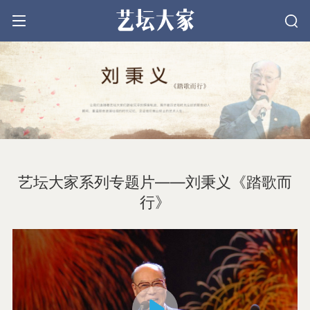
文学
戏剧
艺坛大家系列专题片——刘秉义《踏歌而
电影
行》
音乐
美术