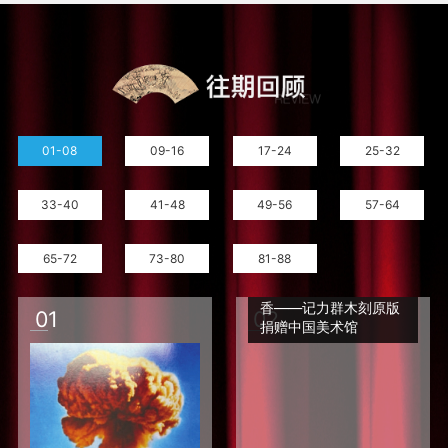
01-08
09-16
17-24
25-32
33-40
41-48
49-56
57-64
65-72
73-80
81-88
像兰花一样，为人民吐
香——记力群木刻原版
0
1
0
2
捐赠中国美术馆