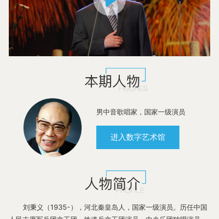
书法
曲艺
舞蹈
男中音歌唱家，国家一级演员
进入数字艺术馆
民间文艺
摄影
刘秉义（1935-），河北秦皇岛人，国家一级演员。历任中国