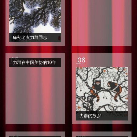
痛别老友力群同志
0
5
0
6
力群在中国美协的10年
力群的故乡