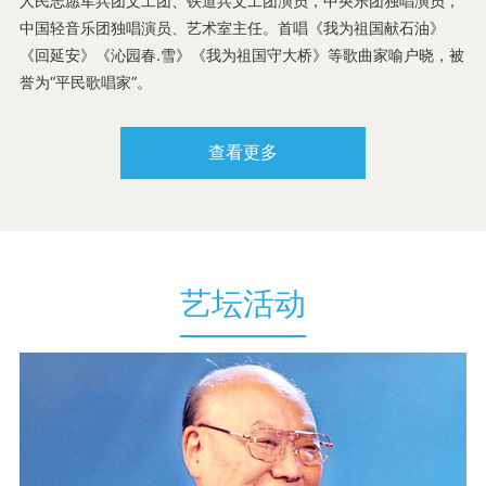
人民志愿军兵团文工团、铁道兵文工团演员，中央乐团独唱演员，
杂技
中国轻音乐团独唱演员、艺术室主任。首唱《我为祖国献石油》
《回延安》《沁园春.雪》《我为祖国守大桥》等歌曲家喻户晓，被
誉为“平民歌唱家”。
电视
查看更多
艺坛活动