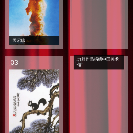
孟昭瑞
力群作品捐赠中国美术
0
3
0
4
馆