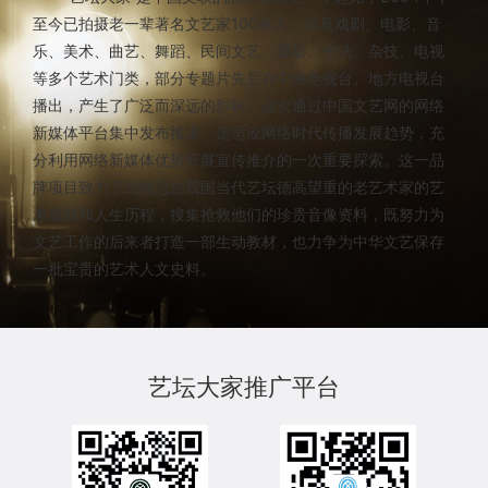
至今已拍摄老一辈著名文艺家100余人，涉及戏剧、电影、音
乐、美术、曲艺、舞蹈、民间文艺、摄影、书法、杂技、电视
等多个艺术门类，部分专题片先后在中央电视台、地方电视台
播出，产生了广泛而深远的影响。这次通过中国文艺网的网络
新媒体平台集中发布推送，是适应网络时代传播发展趋势，充
分利用网络新媒体优势开展宣传推介的一次重要探索。这一品
牌项目致力于回顾总结我国当代艺坛德高望重的老艺术家的艺
术成就和人生历程，搜集抢救他们的珍贵音像资料，既努力为
文艺工作的后来者打造一部生动教材，也力争为中华文艺保存
一批宝贵的艺术人文史料。
艺坛大家推广平台