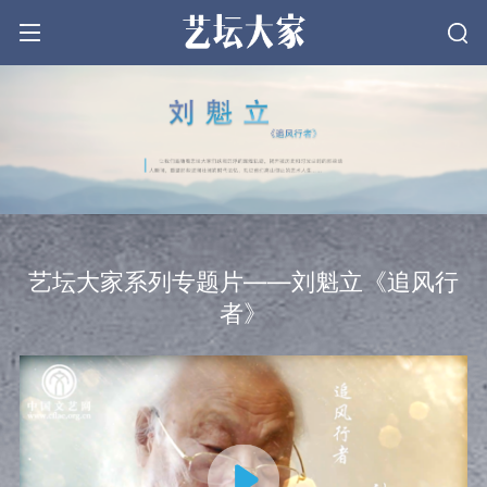
文学
戏剧
艺坛大家系列专题片——刘魁立《追风行
电影
者》
音乐
美术
中国社会科学院民族文学研究所
研究员