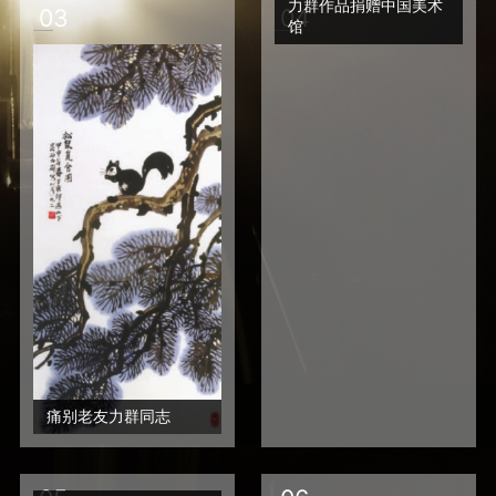
力群作品捐赠中国美术
0
3
0
4
馆
痛别老友力群同志