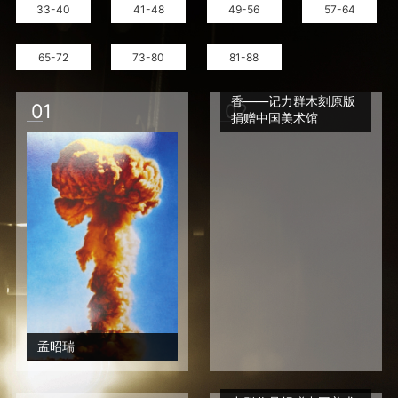
33-40
41-48
49-56
57-64
65-72
73-80
81-88
像兰花一样，为人民吐
香——记力群木刻原版
0
1
0
2
捐赠中国美术馆
孟昭瑞