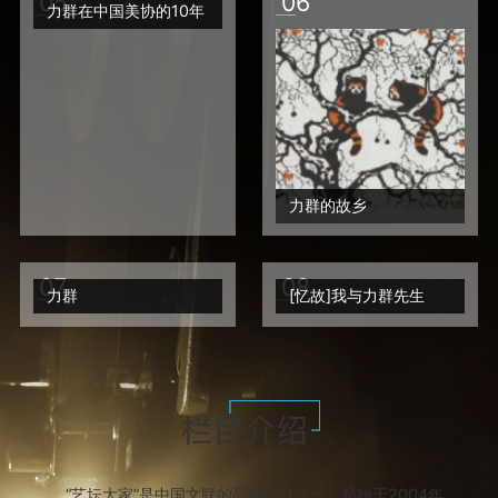
0
5
0
6
力群在中国美协的10年
力群的故乡
0
7
0
8
力群
[忆故]我与力群先生
“艺坛大家”是中国文联的品牌项目之一，起始于2004年，