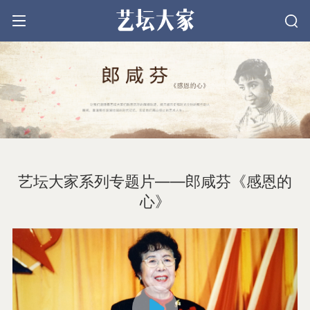
文学
戏剧
艺坛大家系列专题片——郎咸芬《感恩的
电影
心》
音乐
美术