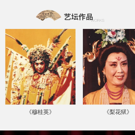
《穆桂英》
《梨花狱》