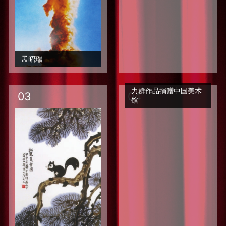
孟昭瑞
力群作品捐赠中国美术
0
3
0
4
馆