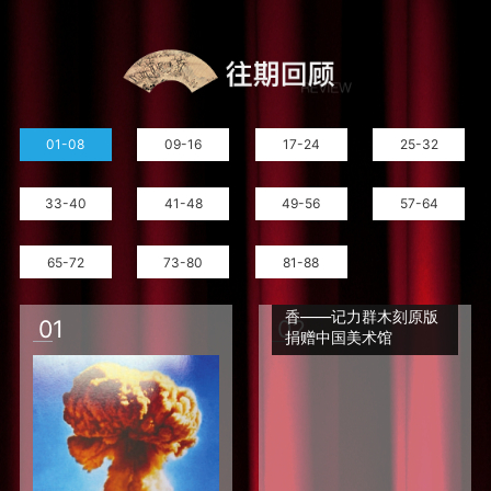
01-08
09-16
17-24
25-32
33-40
41-48
49-56
57-64
65-72
73-80
81-88
像兰花一样，为人民吐
香——记力群木刻原版
0
1
0
2
捐赠中国美术馆