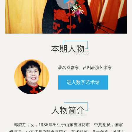
书法
曲艺
舞蹈
著名戏剧家、吕剧表演艺术家
进入数字艺术馆
民间文艺
摄影
郎咸芬，女，1935年出生于山东省潍坊市，中共党员，国家
一级演员，山东省吕剧院名誉院长，艺术总监。几十年来，以其丰