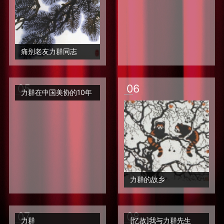
痛别老友力群同志
0
5
0
6
力群在中国美协的10年
力群的故乡
0
7
0
8
力群
[忆故]我与力群先生