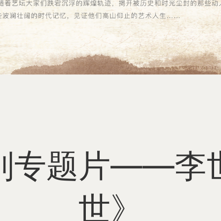
电影
音乐
美术
列专题片——李
书法
世》