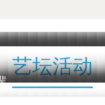
艺坛活动
辈