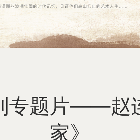
电影
音乐
美术
列专题片——赵
书法
家》