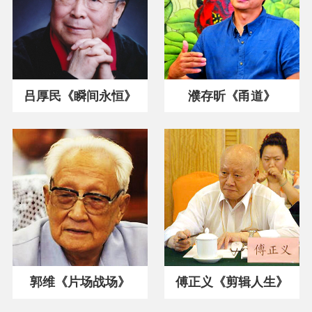
吕厚民《瞬间永恒》
濮存昕《甬道》
郭维《片场战场》
傅正义《剪辑人生》