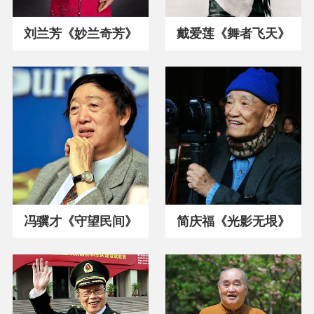
刘兰芳《妙兰奇芳》
戴爱莲《舞者飞天》
冯骥才《守望民间》
简庆福《光影无垠》