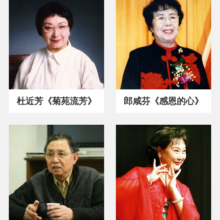
杜近芳《菊苑流芳》
郎咸芬《感恩的心》