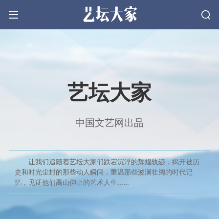
文学
艺坛大家
戏剧
中国文艺网出品
电影
让我们追随着艺坛大家们跌宕沉浮的辉煌轨迹，揭开被历
音乐
史和时光尘封的那些动人瞬间，重温那些波澜壮阔的时代记
忆，见证他们高山仰止的艺术人生……
美术