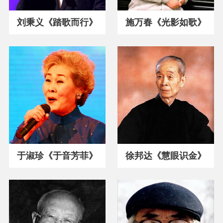
刘秉义《踏歌而行》
施万春《光影如歌》
于淑珍《于音芳菲》
徐邦达《慧眼识金》