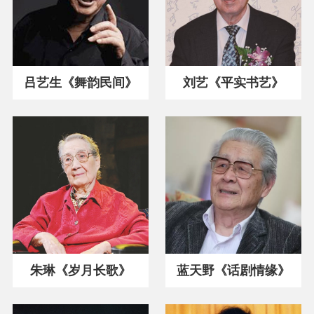
吕艺生《舞韵民间》
刘艺《平实书艺》
朱琳《岁月长歌》
蓝天野《话剧情缘》