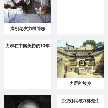
杂技
电视
痛别老友力群同志
力群在中国美协的10年
力群的故乡
[忆故]我与力群先生