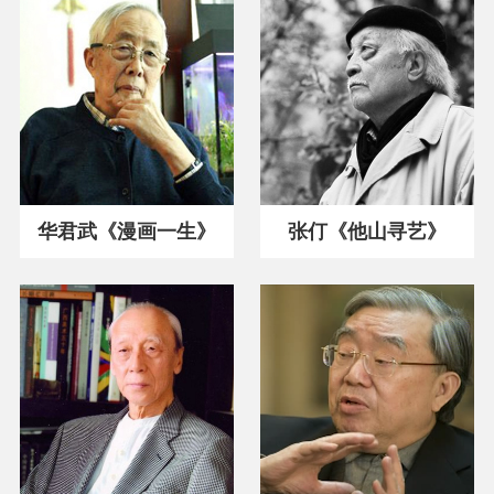
华君武《漫画一生》
张仃《他山寻艺》