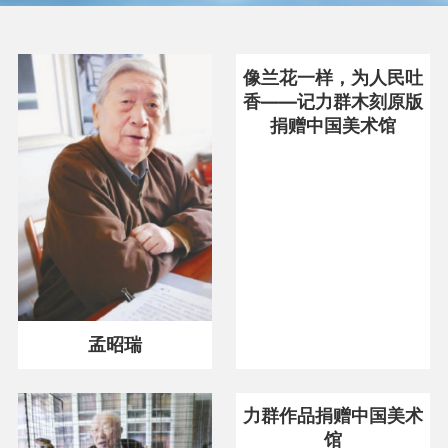
书法
像兰花一样，为人民吐
香——记力群木刻原版
捐赠中国美术馆
曲艺
舞蹈
民间文艺
孟昭瑞
摄影
力群作品捐赠中国美术
馆