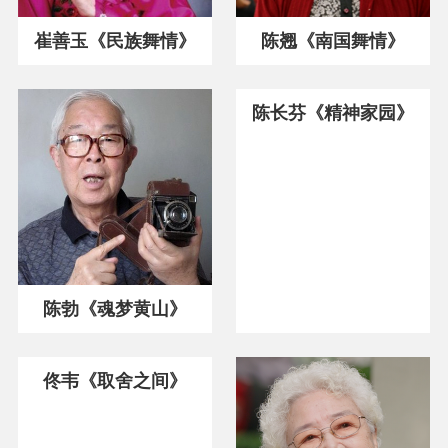
崔善玉《民族舞情》
陈翘《南国舞情》
陈长芬《精神家园》
陈勃《魂梦黄山》
佟韦《取舍之间》