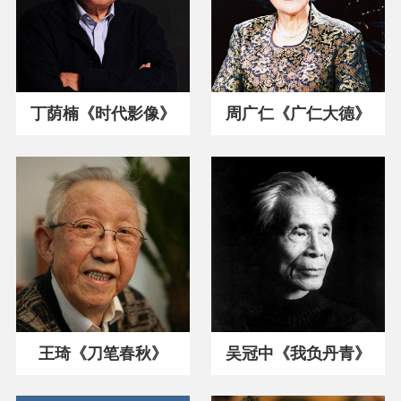
丁荫楠《时代影像》
周广仁《广仁大德》
王琦《刀笔春秋》
吴冠中《我负丹青》