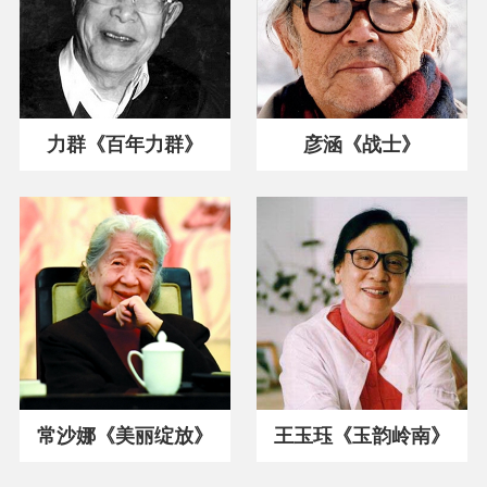
力群《百年力群》
彦涵《战士》
常沙娜《美丽绽放》
王玉珏《玉韵岭南》