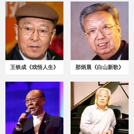
王铁成《戏悟人生》
那炳晨《白山新歌》