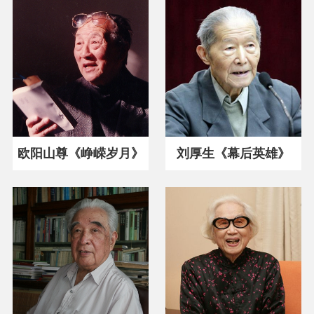
欧阳山尊《峥嵘岁月》
刘厚生《幕后英雄》