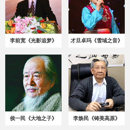
李前宽《光影追梦》
才旦卓玛《雪域之音》
侯一民《大地之子》
李焕民《铸美高原》