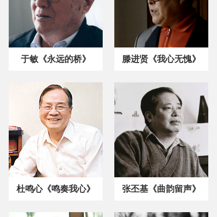
于敏《永远的桥》
滕进贤《我心无愧》
杜鸣心《鸣奏我心》
张丕基《曲韵留声》