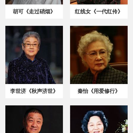
胡可《走过硝烟》
红线女《一代红伶》
李世济《秋声济世》
秦怡《用爱修行》