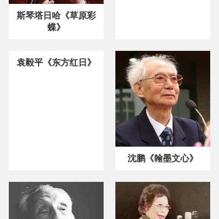
斯琴塔日哈《草原彩
蝶》
袁毅平《东方红日》
沈鹏《翰墨文心》