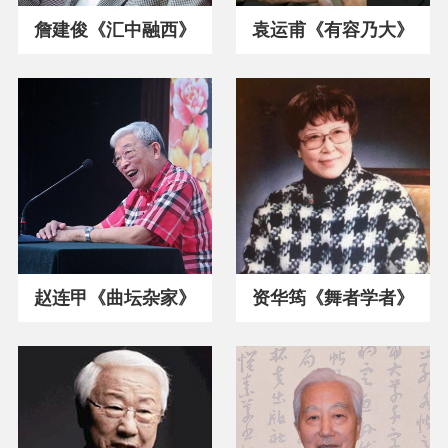
詹建俊《汇中融西》
袁运甫《有容乃大》
赵连甲《曲坛杂家》
资华筠《舞者学者》