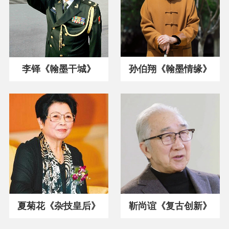
孙伯翔《翰墨情缘》
李铎《翰墨干城》
夏菊花《杂技皇后》
靳尚谊《复古创新》