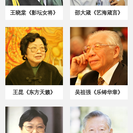
王晓棠《影坛女将》
邵大箴《艺海箴言》
王昆《东方天籁》
吴祖强《乐铸华章》