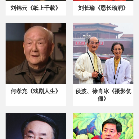
刘锦云《纸上千载》
刘长瑜《恩长瑜润》
何孝充《戏剧人生》
侯波、徐肖冰《摄影伉
俪》