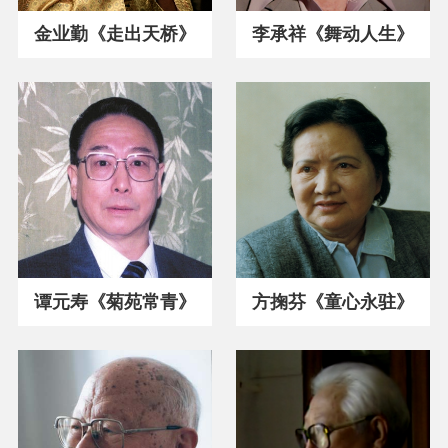
金业勤《走出天桥》
李承祥《舞动人生》
谭元寿《菊苑常青》
方掬芬《童心永驻》