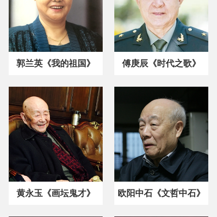
郭兰英《我的祖国》
傅庚辰《时代之歌》
黄永玉《画坛鬼才》
欧阳中石《文哲中石》