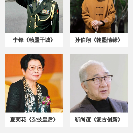
孙伯翔《翰墨情缘》
李铎《翰墨干城》
夏菊花《杂技皇后》
靳尚谊《复古创新》