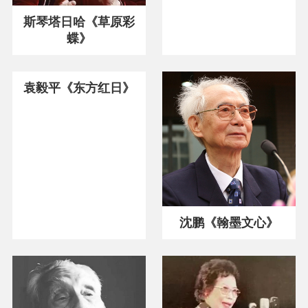
斯琴塔日哈《草原彩
蝶》
袁毅平《东方红日》
沈鹏《翰墨文心》