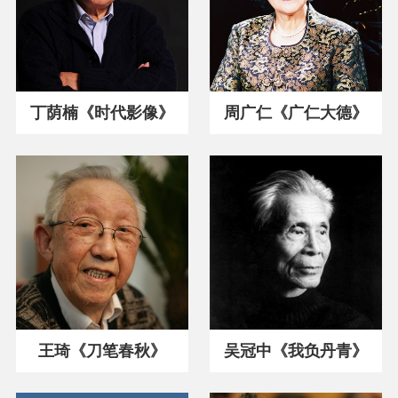
丁荫楠《时代影像》
周广仁《广仁大德》
王琦《刀笔春秋》
吴冠中《我负丹青》