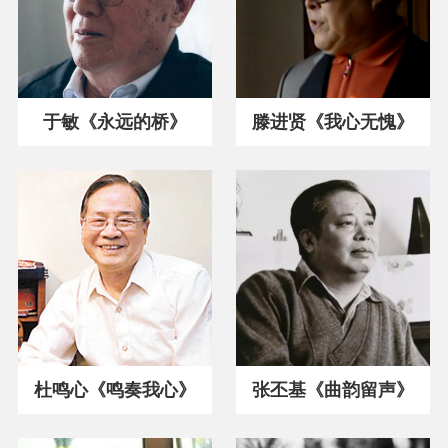
于敏《永远的桥》
滕进贤《我心无愧》
杜鸣心《鸣奏我心》
张丕基《曲韵留声》