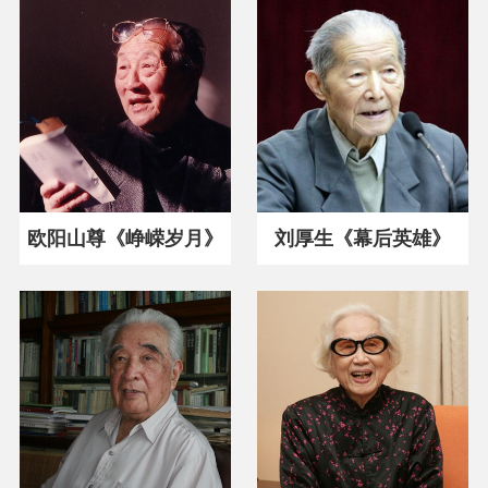
欧阳山尊《峥嵘岁月》
刘厚生《幕后英雄》