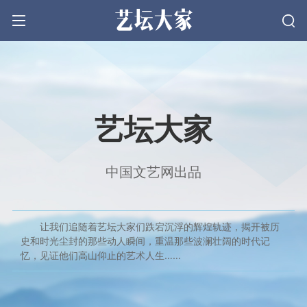
文学
艺坛大家
戏剧
中国文艺网出品
电影
让我们追随着艺坛大家们跌宕沉浮的辉煌轨迹，揭开被历
音乐
史和时光尘封的那些动人瞬间，重温那些波澜壮阔的时代记
忆，见证他们高山仰止的艺术人生……
美术