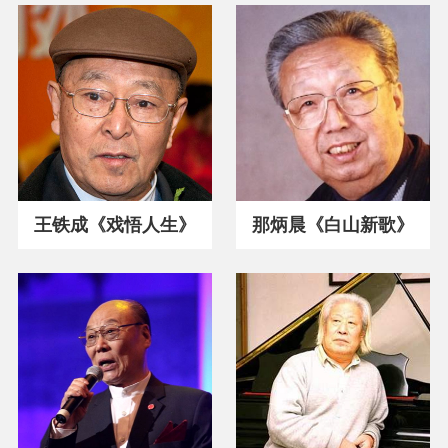
王铁成《戏悟人生》
那炳晨《白山新歌》