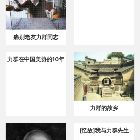
杂技
电视
痛别老友力群同志
力群在中国美协的10年
力群的故乡
[忆故]我与力群先生