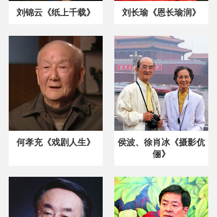
刘锦云《纸上千载》
刘长瑜《恩长瑜润》
何孝充《戏剧人生》
侯波、徐肖冰《摄影伉
俪》