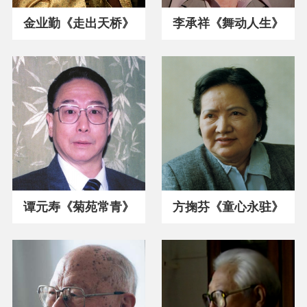
金业勤《走出天桥》
李承祥《舞动人生》
谭元寿《菊苑常青》
方掬芬《童心永驻》