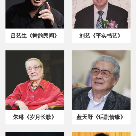
吕艺生《舞韵民间》
刘艺《平实书艺》
朱琳《岁月长歌》
蓝天野《话剧情缘》