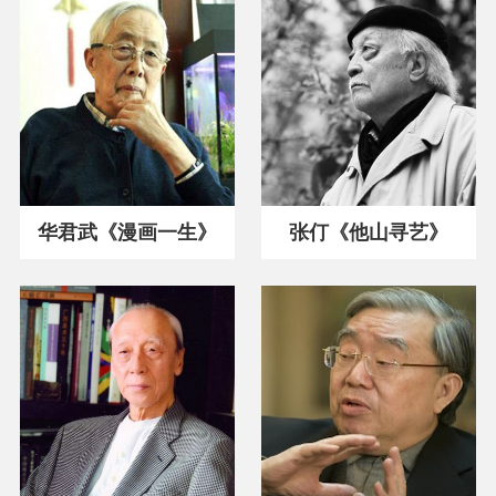
华君武《漫画一生》
张仃《他山寻艺》