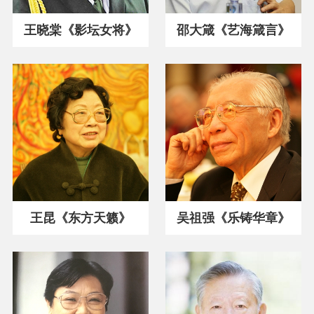
王晓棠《影坛女将》
邵大箴《艺海箴言》
王昆《东方天籁》
吴祖强《乐铸华章》