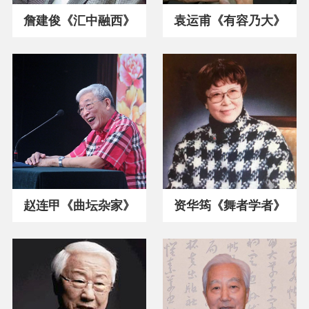
詹建俊《汇中融西》
袁运甫《有容乃大》
赵连甲《曲坛杂家》
资华筠《舞者学者》