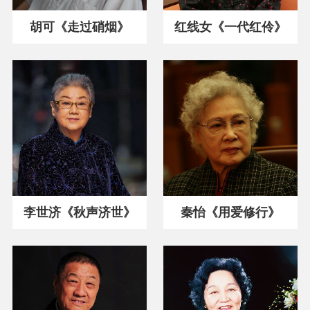
胡可《走过硝烟》
红线女《一代红伶》
李世济《秋声济世》
秦怡《用爱修行》