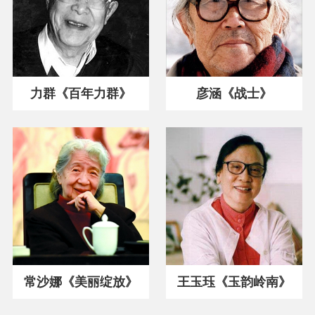
力群《百年力群》
彦涵《战士》
常沙娜《美丽绽放》
王玉珏《玉韵岭南》