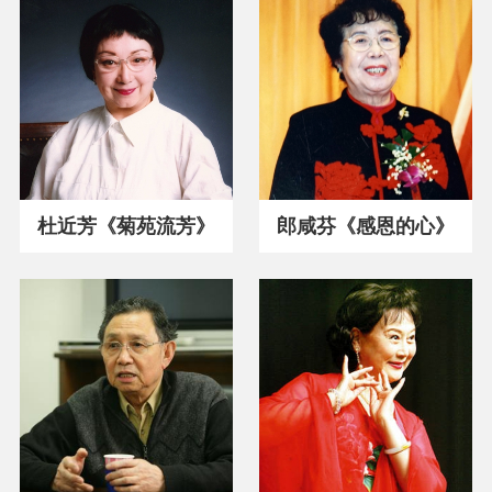
杜近芳《菊苑流芳》
郎咸芬《感恩的心》