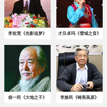
李前宽《光影追梦》
才旦卓玛《雪域之音》
侯一民《大地之子》
李焕民《铸美高原》