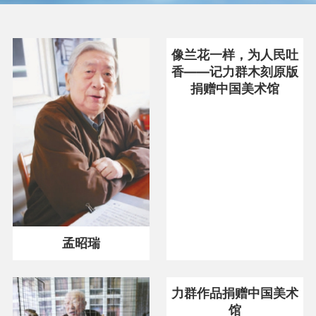
书法
像兰花一样，为人民吐
香——记力群木刻原版
捐赠中国美术馆
曲艺
舞蹈
民间文艺
孟昭瑞
摄影
力群作品捐赠中国美术
馆