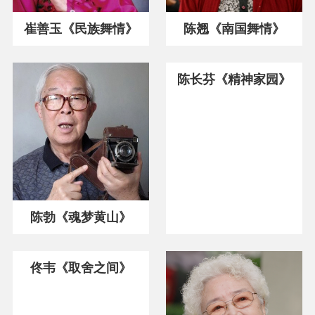
崔善玉《民族舞情》
陈翘《南国舞情》
陈长芬《精神家园》
陈勃《魂梦黄山》
佟韦《取舍之间》