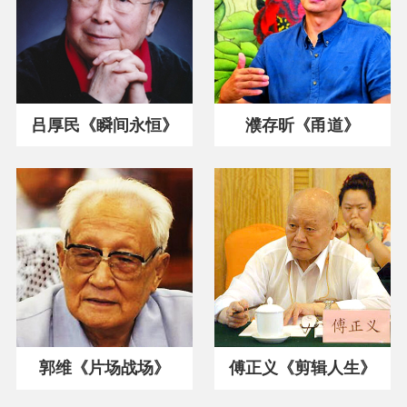
吕厚民《瞬间永恒》
濮存昕《甬道》
郭维《片场战场》
傅正义《剪辑人生》