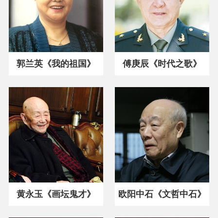
郭兰英《我的祖国》
傅庚辰《时代之歌》
黄永玉《画坛鬼才》
欧阳中石《文哲中石》