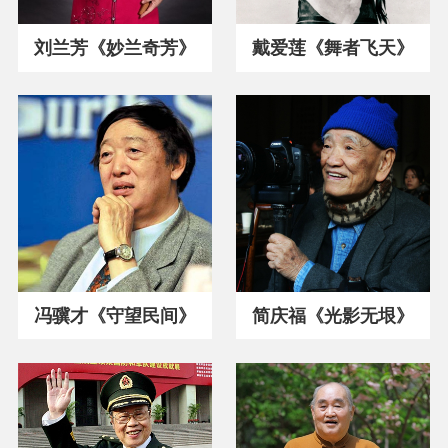
刘兰芳《妙兰奇芳》
戴爱莲《舞者飞天》
冯骥才《守望民间》
简庆福《光影无垠》