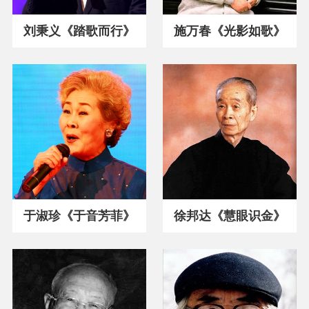
刘秉义《踏歌而行》
施万春《光影如歌》
于淑珍《于音芳菲》
徐邦达《慧眼识金》