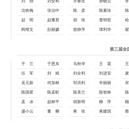
刘 劲
刘全和
齐春生
孙晓云
李
沈铁梅
张治中
陈 彦
陈素珍
陈
赵 明
赵雁君
胡 玫
查明哲
哈
阎维文
彭丽媛
曾静萍
谭利华
翟
第三届全
于 兰
于恩东
马秋华
王 霙
王
任 军
刘 斌
刘全利
刘进安
麦
吴元新
何加林
邹洪利
辛丽丽
宋
陈国星
陈孟昕
陈美兰
陈智林
陈
孟 冰
赵林平
胡新明
柳 萍
顾
盛小云
董 卿
蒋 玫
蒋建国
蔡