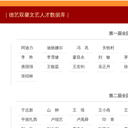
｜德艺双馨文艺人才数据库｜
第一届全
阿迪力
迪丽娜尔
冯 巩
关牧村
李 羚
李雪健
廖昌永
刘 敏
茅
唐国强
王馥荔
王宏剑
吴正丹
徐
张绍林
第二届全
于志新
山 翀
王 瑶
王小燕
王
平措扎西
卢现艺
卢禹舜
印 青