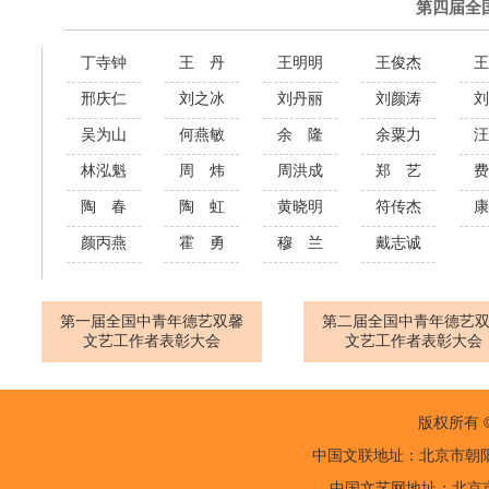
第四届全
丁寺钟
王 丹
王明明
王俊杰
王
邢庆仁
刘之冰
刘丹丽
刘颜涛
刘
吴为山
何燕敏
余 隆
余粟力
汪
林泓魁
周 炜
周洪成
郑 艺
费
陶 春
陶 虹
黄晓明
符传杰
康
颜丙燕
霍 勇
穆 兰
戴志诚
第一届全国中青年德艺双馨
第二届全国中青年德艺
文艺工作者表彰大会
文艺工作者表彰大会
版权所有 
中国文联地址：北京市朝阳区
中国文艺网地址：北京市朝