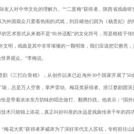
友人对中华文化的理解力。”“二度梅”获得者、陕西省戏曲研
以为外国观众只爱看热闹的武戏，到目睹他们因为《杨贵妃》的
界的艺术形式从来都不是“向外适配”的文化符号，而是根植于传
00年文明，戏曲是其中非常璀璨的一颗明珠，我们应该把它擦亮
世界观众。”李梅说。
《三打白骨精》，从创作以来已赴海外30个国家开展了50
广场，总是万人空巷，掌声雷动。梅花奖获得者、浙江婺剧团演
恰恰是带着浓浓东方韵味的唱念做打、翻腾扑跌。他表示：“国外
新技术只能锦上添花，真正叫好叫座的永远是戏曲传承千年的四功
梅花大奖”获得者茅威涛为了演好宋代文人苏轼，专程前往山