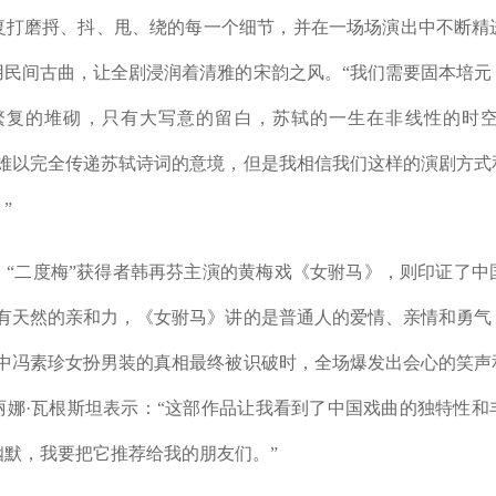
复打磨捋、抖、甩、绕的每一个细节，并在一场场演出中不断精
用民间古曲，让全剧浸润着清雅的宋韵之风。“我们需要固本培元
繁复的堆砌，只有大写意的留白，苏轼的一生在非线性的时
幕难以完全传递苏轼诗词的意境，但是我相信我们这样的演剧方式
”
二度梅”获得者韩再芬主演的黄梅戏《女驸马》，则印证了中
具有天然的亲和力，《女驸马》讲的是普通人的爱情、亲情和勇气
剧中冯素珍女扮男装的真相最终被识破时，全场爆发出会心的笑声
丽娜·瓦根斯坦表示：“这部作品让我看到了中国戏曲的独特性和
幽默，我要把它推荐给我的朋友们。”