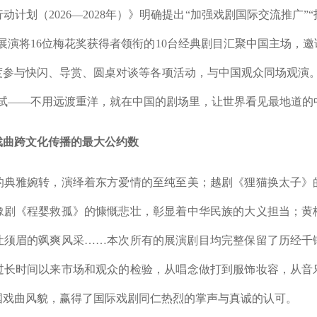
划（2026—2028年）》明确提出“加强戏剧国际交流推广”
展演将16位梅花奖获得者领衔的10台经典剧目汇聚中国主场，
度参与快闪、导赏、圆桌对谈等各项活动，与中国观众同场观演。
尝试——不用远渡重洋，就在中国的剧场里，让世界看见最地道的
戏曲跨文化传播的最大公约数
雅婉转，演绎着东方爱情的至纯至美；越剧《狸猫换太子》
豫剧《程婴救孤》的慷慨悲壮，彰显着中华民族的大义担当；黄
让须眉的飒爽风采……本次所有的展演剧目均完整保留了历经千
过长时间以来市场和观众的检验，从唱念做打到服饰妆容，从音
国戏曲风貌，赢得了国际戏剧同仁热烈的掌声与真诚的认可。