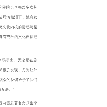
究院院长李梅曾多次带
结局潸然泪下，她愈发
统文化内核的情感与精
，并有充分的文化自信把
余场演出。无论是在剧
员楼胜发现，尤为让外
观众的反馈给予了我们
五法。”
西向晋剧著名女须生李