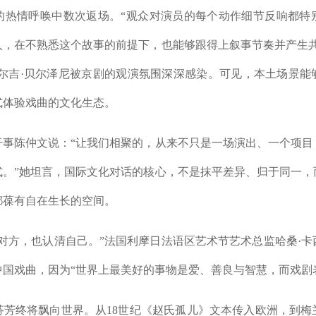
的热情呼唤中数次返场。“观众对演员的每个动作细节反响都特
人，在不熟悉这个故事的前提下，也能够跟得上叙事节奏并产生共
久尔吉·贝尔泽尼被京剧的观演氛围深深感染。可见，本土场景能
式体验戏曲的文化生态。
陈仲文说：“让我们相聚的，从来不只是一场演出、一个项目
式。”她坦言，国际文化对话的核心，不是抹平差异、归于同一，
都葆有自在生长的空间。
方，也认清自己。”法国利摩日法语区艺术节艺术总监哈桑·卡
中国戏曲，因为“世界上最美好的事物是爱、善良与智慧，而戏剧
终将飘向世界。从18世纪《赵氏孤儿》文本传入欧洲，到梅