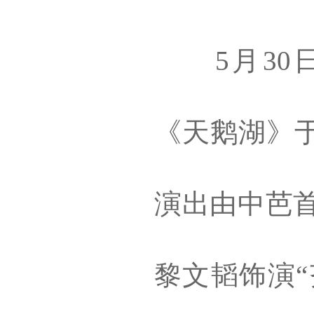
5月30日
《天鹅湖》
演出由中芭首
黎文韬饰演“